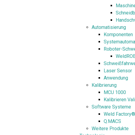
Maschin
Schneidb
Handsch
Automatisierung
Komponenten
Systemautoma
Roboter-Schw
WeldRO
Schweißfahrw
Laser Sensor
Anwendung
Kalibrierung
MCU 1000
Kalibrieren Val
Software Systeme
Weld Factory
Q.MACS
Weitere Produkte