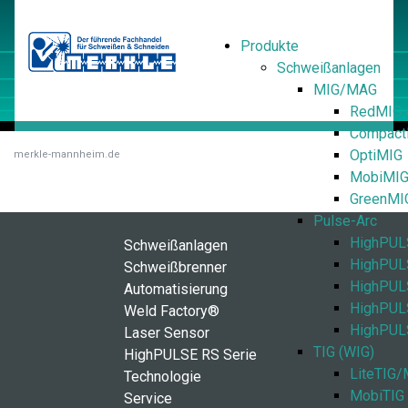
Produkte
Schweißanlagen
MIG/MAG
RedMIG 
Compact
OptiMIG
merkle-mannheim.de
MobiMI
GreenMI
Pulse-Arc
HighPUL
Schweißanlagen
HighPUL
Schweißbrenner
HighPULS
Automatisierung
HighPUL
Weld Factory®
HighPUL
Laser Sensor
TIG (WIG)
HighPULSE RS Serie
LiteTIG/
Technologie
MobiTIG
Service